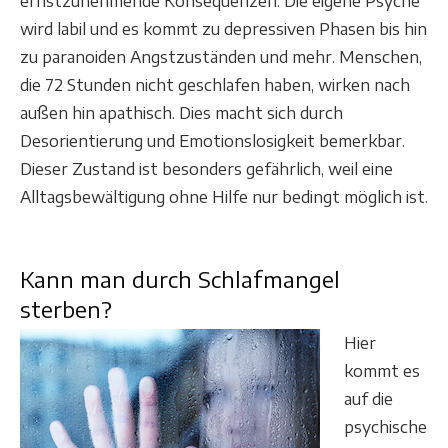
ernstzunehmende Konsequenzen. Die eigene Psyche
wird labil und es kommt zu depressiven Phasen bis hin
zu paranoiden Angstzuständen und mehr. Menschen,
die 72 Stunden nicht geschlafen haben, wirken nach
außen hin apathisch. Dies macht sich durch
Desorientierung und Emotionslosigkeit bemerkbar.
Dieser Zustand ist besonders gefährlich, weil eine
Alltagsbewältigung ohne Hilfe nur bedingt möglich ist.
Kann man durch Schlafmangel
sterben?
Hier
kommt es
auf die
psychische